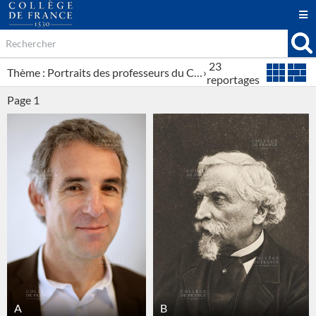
23
Thème : Portraits des professeurs du Collège de France
›
reportages
Page
1
A
B