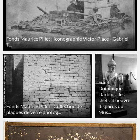
Fonds Maurice Pillet : Iconographie Victor Place - Gabriel
T...
Fonds
Dominique
Darbois : les
chefs-d'oeuvre
Fonds Maurice Pillet : Collection de
disparus du
plaques de verre photog...
Mus...