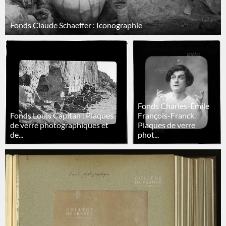
Fonds Claude Schaeffer : Iconographie
Fonds Charles-Émile
Fonds Louis Capitan : Plaques
François-Franck.
de verre photographiques et
Plaques de verre
de...
phot...