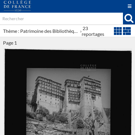
23
Thème : Patrimoine des Bibliothèques
›
reportages
Page
1